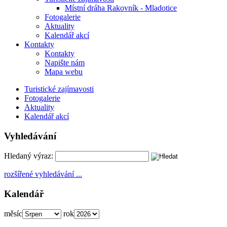
Místní dráha Rakovník - Mladotice
Fotogalerie
Aktuality
Kalendář akcí
Kontakty
Kontakty
Napište nám
Mapa webu
Turistické zajímavosti
Fotogalerie
Aktuality
Kalendář akcí
Vyhledávání
Hledaný výraz:
rozšířené vyhledávání ...
Kalendář
měsíc
rok