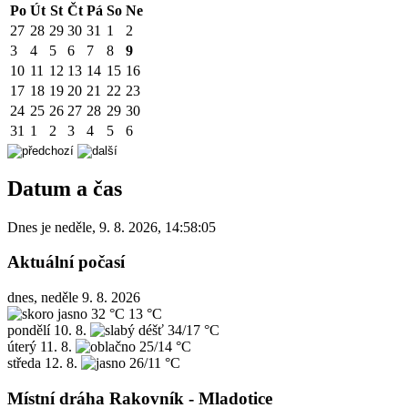
Po
Út
St
Čt
Pá
So
Ne
27
28
29
30
31
1
2
3
4
5
6
7
8
9
10
11
12
13
14
15
16
17
18
19
20
21
22
23
24
25
26
27
28
29
30
31
1
2
3
4
5
6
Datum a čas
Dnes je
neděle
,
9. 8. 2026
,
14:58:05
Aktuální počasí
dnes, neděle 9. 8. 2026
32 °C
13 °C
pondělí
10. 8.
34/17 °C
úterý
11. 8.
25/14 °C
středa
12. 8.
26/11 °C
Místní dráha Rakovník - Mladotice