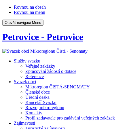
Rovnou na obsah
Rovnou na menu
Otevřit navigaci
Menu
Petrovice - Petrovice
Služby svazku
Veřejné zakázky
Zpracování žádostí o dotace
Reference
Svazek obcí
Mikroregion ČISTÁ-SENOMATY
Členské obce
Úřední deska
Kancelář Svazku
Rozvoj mikroregionu
Kontakty
Profil zadavatele pro zadávání veřejných zakázek
Zajímavosti
Turistické zajímavosti