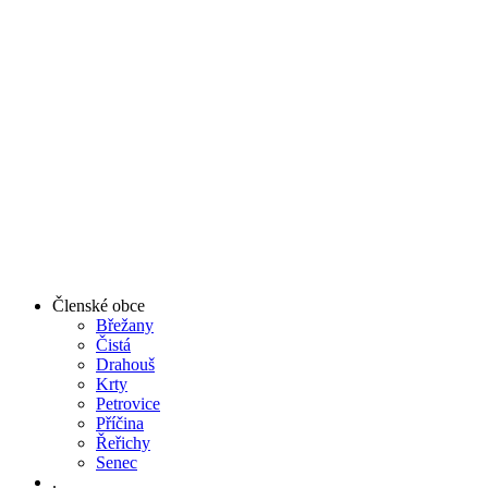
Členské obce
Břežany
Čistá
Drahouš
Krty
Petrovice
Příčina
Řeřichy
Senec
.