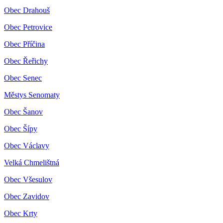
Obec Drahouš
Obec Petrovice
Obec Příčina
Obec Řeřichy
Obec Senec
Městys Senomaty
Obec Šanov
Obec Šípy
Obec Václavy
Velká Chmelištná
Obec Všesulov
Obec Zavidov
Obec Krty