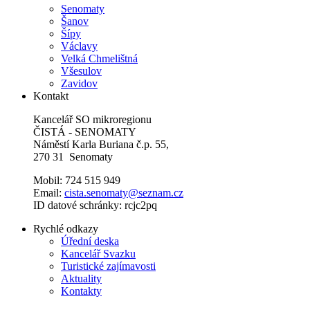
Senomaty
Šanov
Šípy
Václavy
Velká Chmelištná
Všesulov
Zavidov
Kontakt
Kancelář SO mikroregionu
ČISTÁ - SENOMATY
Náměstí Karla Buriana č.p. 55,
270 31 Senomaty
Mobil: 724 515 949
Email:
cista.senomaty@seznam.cz
ID datové schránky: rcjc2pq
Rychlé odkazy
Úřední deska
Kancelář Svazku
Turistické zajímavosti
Aktuality
Kontakty